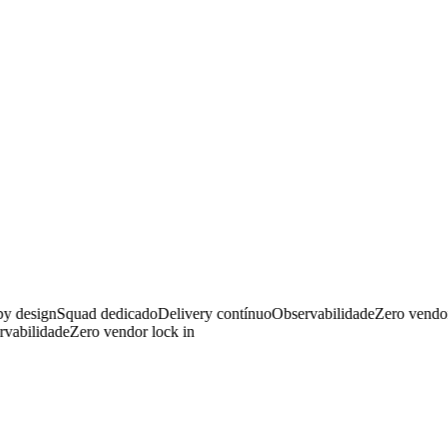
design
Squad dedicado
Delivery contínuo
Observabilidade
Zero vendor l
abilidade
Zero vendor lock in