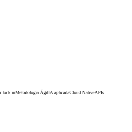
ock in
Metodologia Ágil
IA aplicada
Cloud Native
APIs